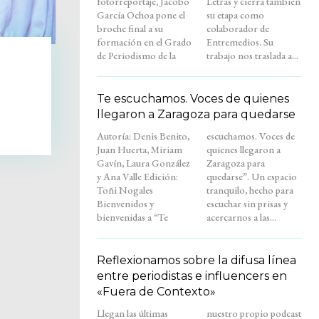
fotorreportaje, Jacobo
Letras y cierra también
García Ochoa pone el
su etapa como
broche final a su
colaborador de
formación en el Grado
Entremedios. Su
de Periodismo de la
trabajo nos traslada a...
Te escuchamos. Voces de quienes
llegaron a Zaragoza para quedarse
Autoría: Denis Benito,
escuchamos. Voces de
Juan Huerta, Miriam
quienes llegaron a
Gavín, Laura González
Zaragoza para
y Ana Valle Edición:
quedarse”. Un espacio
Toñi Nogales
tranquilo, hecho para
Bienvenidos y
escuchar sin prisas y
bienvenidas a “Te
acercarnos a las...
Reflexionamos sobre la difusa línea
entre periodistas e influencers en
«Fuera de Contexto»
Llegan las últimas
nuestro propio podcast