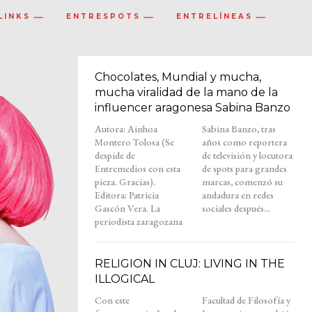
LINKS
ENTRESPOTS
ENTRELÍNEAS
Chocolates, Mundial y mucha,
mucha viralidad de la mano de la
influencer aragonesa Sabina Banzo
Autora: Ainhoa
Sabina Banzo, tras
Montero Tolosa (Se
años como reportera
despide de
de televisión y locutora
Entremedios con esta
de spots para grandes
pieza. Gracias).
marcas, comenzó su
Editora: Patricia
andadura en redes
Gascón Vera. La
sociales después...
periodista zaragozana
RELIGION IN CLUJ: LIVING IN THE
ILLOGICAL
Con este
Facultad de Filosofía y