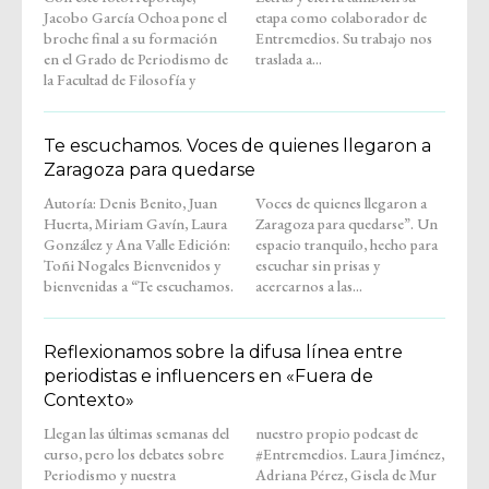
Jacobo García Ochoa pone el
etapa como colaborador de
broche final a su formación
Entremedios. Su trabajo nos
en el Grado de Periodismo de
traslada a...
la Facultad de Filosofía y
Te escuchamos. Voces de quienes llegaron a
Zaragoza para quedarse
Autoría: Denis Benito, Juan
Voces de quienes llegaron a
Huerta, Miriam Gavín, Laura
Zaragoza para quedarse”. Un
González y Ana Valle Edición:
espacio tranquilo, hecho para
Toñi Nogales Bienvenidos y
escuchar sin prisas y
bienvenidas a “Te escuchamos.
acercarnos a las...
Reflexionamos sobre la difusa línea entre
periodistas e influencers en «Fuera de
Contexto»
Llegan las últimas semanas del
nuestro propio podcast de
curso, pero los debates sobre
#Entremedios. Laura Jiménez,
Periodismo y nuestra
Adriana Pérez, Gisela de Mur