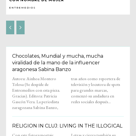
ENTREMEDIOS
Chocolates, Mundial y mucha, mucha
viralidad de la mano de la influencer
aragonesa Sabina Banzo
Autora: Ainhoa Montero
tras años como reportera de
Tolosa (Se despide de
televisión y locutora de spots
Entremedios con esta pieza.
para grandes marcas,
Gracias). Editora: Patricia
comenzó su andadura en
Gascón Vera. La periodista
redes sociales después...
zaragozana Sabina Banzo,
RELIGION IN CLUJ: LIVING IN THE ILLOGICAL
Con este fotorreportaje,
Letras y cierra también su