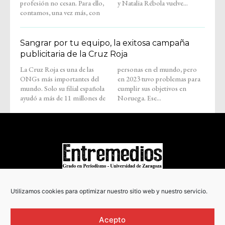
profesión no cesan. Para ello,
y Natalia Rébola vuelve...
contamos, una vez más, con
Sangrar por tu equipo, la exitosa campaña
publicitaria de la Cruz Roja
La Cruz Roja es una de las
personas en el mundo, pero
ONGs más importantes del
en 2023 tuvo problemas para
mundo. Solo su filial española
cumplir sus objetivos en
ayudó a más de 11 millones de
Noruega. Ese...
COPYRIGHT © 2022
Utilizamos cookies para optimizar nuestro sitio web y nuestro servicio.
Acepto