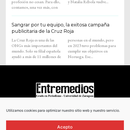
profesión no cesan. Para ello,
y Natalia Rébola vuelve...
contamos, una vez más, con
Sangrar por tu equipo, la exitosa campaña
publicitaria de la Cruz Roja
La Cruz Roja es una de las
personas en el mundo, pero
ONGs más importantes del
en 2023 tuvo problemas para
mundo. Solo su filial española
cumplir sus objetivos en
ayudó a más de 11 millones de
Noruega. Ese...
COPYRIGHT © 2022
Utilizamos cookies para optimizar nuestro sitio web y nuestro servicio.
Acepto