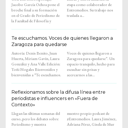
Jacobo García Ochoa pone el
etapa como colaborador de
broche final a su formación
Entremedios. Su trabajo nos
en el Grado de Periodismo de
traslada a...
la Facultad de Filosofía y
Te escuchamos. Voces de quienes llegaron a
Zaragoza para quedarse
Autoría: Denis Benito, Juan
Voces de quienes llegaron a
Huerta, Miriam Gavín, Laura
Zaragoza para quedarse”. Un
González y Ana Valle Edición:
espacio tranquilo, hecho para
Toñi Nogales Bienvenidos y
escuchar sin prisas y
bienvenidas a “Te escuchamos.
acercarnos a las...
Reflexionamos sobre la difusa línea entre
periodistas e influencers en «Fuera de
Contexto»
Llegan las últimas semanas del
nuestro propio podcast de
curso, pero los debates sobre
#Entremedios. Laura Jiménez,
Periodismo y nuestra
Adriana Pérez, Gisela de Mur