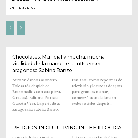
ENTREMEDIOS
Chocolates, Mundial y mucha, mucha
viralidad de la mano de la influencer
aragonesa Sabina Banzo
Autora: Ainhoa Montero
tras años como reportera de
Tolosa (Se despide de
televisión y locutora de spots
Entremedios con esta pieza.
para grandes marcas,
Gracias). Editora: Patricia
comenzó su andadura en
Gascón Vera. La periodista
redes sociales después...
zaragozana Sabina Banzo,
RELIGION IN CLUJ: LIVING IN THE ILLOGICAL
Con este fotorreportaje,
Letras y cierra también su