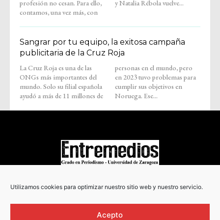
profesión no cesan. Para ello,
y Natalia Rébola vuelve...
contamos, una vez más, con
Sangrar por tu equipo, la exitosa campaña
publicitaria de la Cruz Roja
La Cruz Roja es una de las
personas en el mundo, pero
ONGs más importantes del
en 2023 tuvo problemas para
mundo. Solo su filial española
cumplir sus objetivos en
ayudó a más de 11 millones de
Noruega. Ese...
COPYRIGHT © 2022
Utilizamos cookies para optimizar nuestro sitio web y nuestro servicio.
Acepto