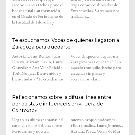
Jacobo García Ochoa pone el
etapa como colaborador de
broche final a su formación
Entremedios. Su trabajo nos
en el Grado de Periodismo de
traslada a...
la Facultad de Filosofía y
Te escuchamos. Voces de quienes llegaron a
Zaragoza para quedarse
Autoría: Denis Benito, Juan
Voces de quienes llegaron a
Huerta, Miriam Gavín, Laura
Zaragoza para quedarse”. Un
González y Ana Valle Edición:
espacio tranquilo, hecho para
Toñi Nogales Bienvenidos y
escuchar sin prisas y
bienvenidas a “Te escuchamos.
acercarnos a las...
Reflexionamos sobre la difusa línea entre
periodistas e influencers en «Fuera de
Contexto»
Llegan las últimas semanas del
nuestro propio podcast de
curso, pero los debates sobre
#Entremedios. Laura Jiménez,
Periodismo y nuestra
Adriana Pérez, Gisela de Mur