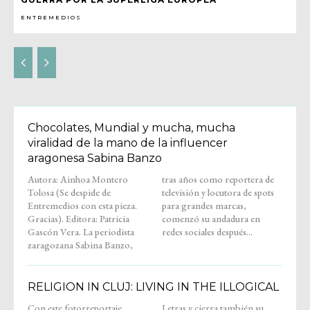
ENTREMEDIOS
Chocolates, Mundial y mucha, mucha
viralidad de la mano de la influencer
aragonesa Sabina Banzo
Autora: Ainhoa Montero
tras años como reportera de
Tolosa (Se despide de
televisión y locutora de spots
Entremedios con esta pieza.
para grandes marcas,
Gracias). Editora: Patricia
comenzó su andadura en
Gascón Vera. La periodista
redes sociales después...
zaragozana Sabina Banzo,
RELIGION IN CLUJ: LIVING IN THE ILLOGICAL
Con este fotorreportaje,
Letras y cierra también su