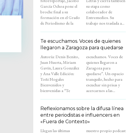
fotorreportaje, Jacobo
Letras y cierra también
García Ochoa pone el
su etapa como
broche final a su
colaborador de
formación en el Grado
Entremedios. Su
de Periodismo de la
trabajo nos traslada a...
Te escuchamos. Voces de quienes
llegaron a Zaragoza para quedarse
Autoría: Denis Benito,
escuchamos. Voces de
Juan Huerta, Miriam
quienes llegaron a
Gavín, Laura González
Zaragoza para
y Ana Valle Edición:
quedarse”. Un espacio
Toñi Nogales
tranquilo, hecho para
Bienvenidos y
escuchar sin prisas y
bienvenidas a “Te
acercarnos a las...
Reflexionamos sobre la difusa línea
entre periodistas e influencers en
«Fuera de Contexto»
Llegan las últimas
nuestro propio podcast