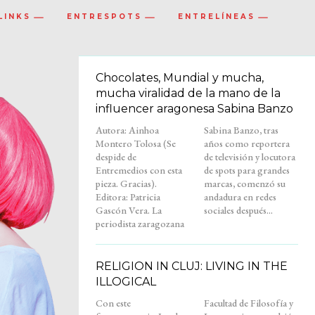
LINKS
ENTRESPOTS
ENTRELÍNEAS
Chocolates, Mundial y mucha,
mucha viralidad de la mano de la
influencer aragonesa Sabina Banzo
Autora: Ainhoa
Sabina Banzo, tras
Montero Tolosa (Se
años como reportera
despide de
de televisión y locutora
Entremedios con esta
de spots para grandes
pieza. Gracias).
marcas, comenzó su
Editora: Patricia
andadura en redes
Gascón Vera. La
sociales después...
periodista zaragozana
RELIGION IN CLUJ: LIVING IN THE
ILLOGICAL
Con este
Facultad de Filosofía y