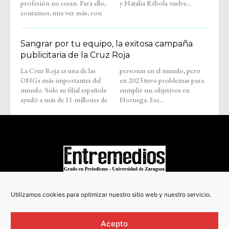
profesión no cesan. Para ello,
y Natalia Rébola vuelve...
contamos, una vez más, con
Sangrar por tu equipo, la exitosa campaña
publicitaria de la Cruz Roja
La Cruz Roja es una de las
personas en el mundo, pero
ONGs más importantes del
en 2023 tuvo problemas para
mundo. Solo su filial española
cumplir sus objetivos en
ayudó a más de 11 millones de
Noruega. Ese...
COPYRIGHT © 2022
Utilizamos cookies para optimizar nuestro sitio web y nuestro servicio.
Acepto