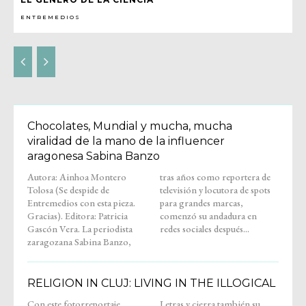
ENTREMEDIOS
Chocolates, Mundial y mucha, mucha
viralidad de la mano de la influencer
aragonesa Sabina Banzo
Autora: Ainhoa Montero
tras años como reportera de
Tolosa (Se despide de
televisión y locutora de spots
Entremedios con esta pieza.
para grandes marcas,
Gracias). Editora: Patricia
comenzó su andadura en
Gascón Vera. La periodista
redes sociales después...
zaragozana Sabina Banzo,
RELIGION IN CLUJ: LIVING IN THE ILLOGICAL
Con este fotorreportaje,
Letras y cierra también su