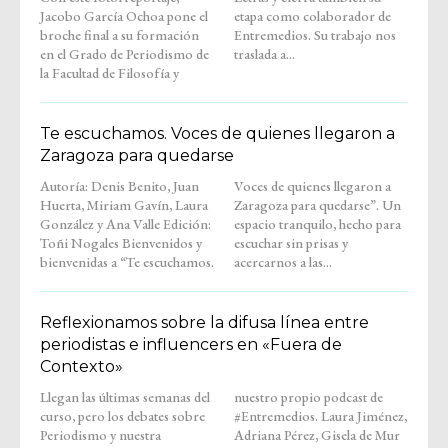
Jacobo García Ochoa pone el
etapa como colaborador de
broche final a su formación
Entremedios. Su trabajo nos
en el Grado de Periodismo de
traslada a...
la Facultad de Filosofía y
Te escuchamos. Voces de quienes llegaron a
Zaragoza para quedarse
Autoría: Denis Benito, Juan
Voces de quienes llegaron a
Huerta, Miriam Gavín, Laura
Zaragoza para quedarse”. Un
González y Ana Valle Edición:
espacio tranquilo, hecho para
Toñi Nogales Bienvenidos y
escuchar sin prisas y
bienvenidas a “Te escuchamos.
acercarnos a las...
Reflexionamos sobre la difusa línea entre
periodistas e influencers en «Fuera de
Contexto»
Llegan las últimas semanas del
nuestro propio podcast de
curso, pero los debates sobre
#Entremedios. Laura Jiménez,
Periodismo y nuestra
Adriana Pérez, Gisela de Mur