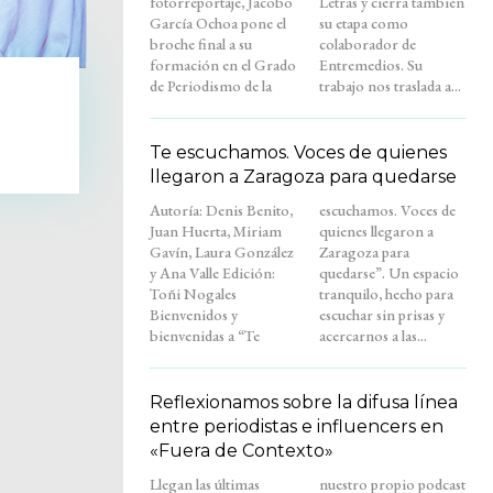
fotorreportaje, Jacobo
Letras y cierra también
García Ochoa pone el
su etapa como
broche final a su
colaborador de
formación en el Grado
Entremedios. Su
de Periodismo de la
trabajo nos traslada a...
Te escuchamos. Voces de quienes
llegaron a Zaragoza para quedarse
Autoría: Denis Benito,
escuchamos. Voces de
Juan Huerta, Miriam
quienes llegaron a
Gavín, Laura González
Zaragoza para
y Ana Valle Edición:
quedarse”. Un espacio
Toñi Nogales
tranquilo, hecho para
Bienvenidos y
escuchar sin prisas y
bienvenidas a “Te
acercarnos a las...
Reflexionamos sobre la difusa línea
entre periodistas e influencers en
«Fuera de Contexto»
Llegan las últimas
nuestro propio podcast