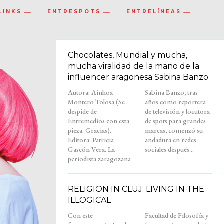
LINKS
ENTRESPOTS
ENTRELÍNEAS
Chocolates, Mundial y mucha,
mucha viralidad de la mano de la
influencer aragonesa Sabina Banzo
Autora: Ainhoa
Sabina Banzo, tras
Montero Tolosa (Se
años como reportera
despide de
de televisión y locutora
Entremedios con esta
de spots para grandes
pieza. Gracias).
marcas, comenzó su
Editora: Patricia
andadura en redes
Gascón Vera. La
sociales después...
periodista zaragozana
RELIGION IN CLUJ: LIVING IN THE
ILLOGICAL
Con este
Facultad de Filosofía y