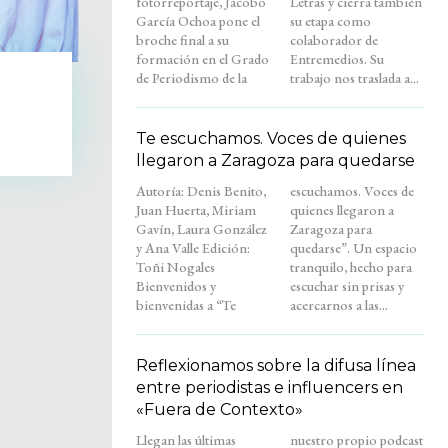
fotorreportaje, Jacobo
Letras y cierra también
García Ochoa pone el
su etapa como
broche final a su
colaborador de
formación en el Grado
Entremedios. Su
de Periodismo de la
trabajo nos traslada a...
Te escuchamos. Voces de quienes
llegaron a Zaragoza para quedarse
Autoría: Denis Benito,
escuchamos. Voces de
Juan Huerta, Miriam
quienes llegaron a
Gavín, Laura González
Zaragoza para
y Ana Valle Edición:
quedarse”. Un espacio
Toñi Nogales
tranquilo, hecho para
Bienvenidos y
escuchar sin prisas y
bienvenidas a “Te
acercarnos a las...
Reflexionamos sobre la difusa línea
entre periodistas e influencers en
«Fuera de Contexto»
Llegan las últimas
nuestro propio podcast