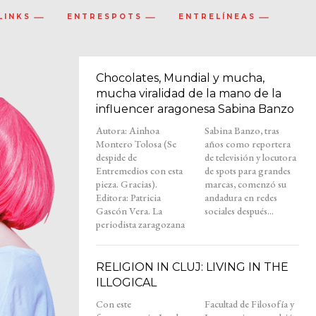
LINKS
ENTRESPOTS
ENTRELÍNEAS
Chocolates, Mundial y mucha,
mucha viralidad de la mano de la
influencer aragonesa Sabina Banzo
Autora: Ainhoa
Sabina Banzo, tras
Montero Tolosa (Se
años como reportera
despide de
de televisión y locutora
Entremedios con esta
de spots para grandes
pieza. Gracias).
marcas, comenzó su
Editora: Patricia
andadura en redes
Gascón Vera. La
sociales después...
periodista zaragozana
RELIGION IN CLUJ: LIVING IN THE
ILLOGICAL
Con este
Facultad de Filosofía y