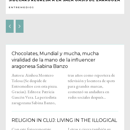
ENTREMEDIOS
Chocolates, Mundial y mucha, mucha
viralidad de la mano de la influencer
aragonesa Sabina Banzo
Autora: Ainhoa Montero
tras años como reportera de
Tolosa (Se despide de
televisión y locutora de spots
Entremedios con esta pieza.
para grandes marcas,
Gracias). Editora: Patricia
comenzó su andadura en
Gascón Vera. La periodista
redes sociales después...
zaragozana Sabina Banzo,
RELIGION IN CLUJ: LIVING IN THE ILLOGICAL
Con este fotorreportaje,
Letras y cierra también su