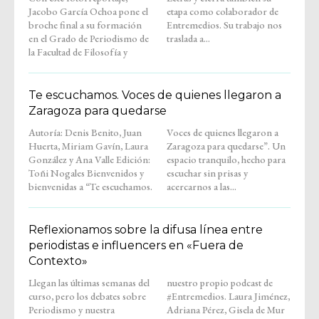
Jacobo García Ochoa pone el
etapa como colaborador de
broche final a su formación
Entremedios. Su trabajo nos
en el Grado de Periodismo de
traslada a...
la Facultad de Filosofía y
Te escuchamos. Voces de quienes llegaron a
Zaragoza para quedarse
Autoría: Denis Benito, Juan
Voces de quienes llegaron a
Huerta, Miriam Gavín, Laura
Zaragoza para quedarse”. Un
González y Ana Valle Edición:
espacio tranquilo, hecho para
Toñi Nogales Bienvenidos y
escuchar sin prisas y
bienvenidas a “Te escuchamos.
acercarnos a las...
Reflexionamos sobre la difusa línea entre
periodistas e influencers en «Fuera de
Contexto»
Llegan las últimas semanas del
nuestro propio podcast de
curso, pero los debates sobre
#Entremedios. Laura Jiménez,
Periodismo y nuestra
Adriana Pérez, Gisela de Mur