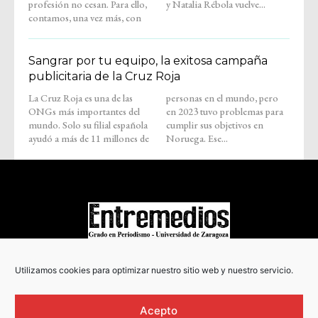
profesión no cesan. Para ello,
y Natalia Rébola vuelve...
contamos, una vez más, con
Sangrar por tu equipo, la exitosa campaña
publicitaria de la Cruz Roja
La Cruz Roja es una de las
personas en el mundo, pero
ONGs más importantes del
en 2023 tuvo problemas para
mundo. Solo su filial española
cumplir sus objetivos en
ayudó a más de 11 millones de
Noruega. Ese...
COPYRIGHT © 2022
Utilizamos cookies para optimizar nuestro sitio web y nuestro servicio.
Acepto