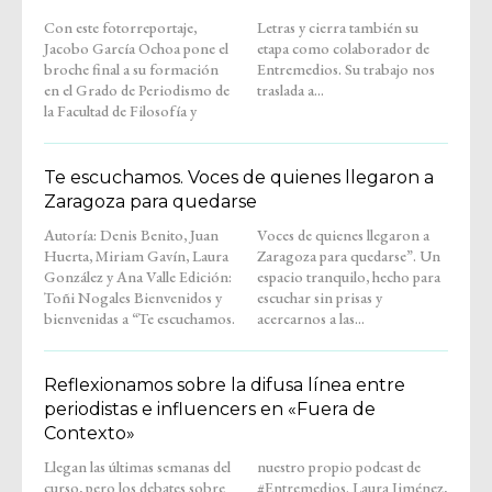
Con este fotorreportaje,
Letras y cierra también su
Jacobo García Ochoa pone el
etapa como colaborador de
broche final a su formación
Entremedios. Su trabajo nos
en el Grado de Periodismo de
traslada a...
la Facultad de Filosofía y
Te escuchamos. Voces de quienes llegaron a
Zaragoza para quedarse
Autoría: Denis Benito, Juan
Voces de quienes llegaron a
Huerta, Miriam Gavín, Laura
Zaragoza para quedarse”. Un
González y Ana Valle Edición:
espacio tranquilo, hecho para
Toñi Nogales Bienvenidos y
escuchar sin prisas y
bienvenidas a “Te escuchamos.
acercarnos a las...
Reflexionamos sobre la difusa línea entre
periodistas e influencers en «Fuera de
Contexto»
Llegan las últimas semanas del
nuestro propio podcast de
curso, pero los debates sobre
#Entremedios. Laura Jiménez,