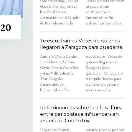
fotorreportaje, Jacobo
Letras y cierra también
García Ochoa pone el
su etapa como
broche final a su
colaborador de
formación en el Grado
Entremedios. Su
de Periodismo de la
trabajo nos traslada a...
20
Te escuchamos. Voces de quienes
llegaron a Zaragoza para quedarse
Autoría: Denis Benito,
escuchamos. Voces de
Juan Huerta, Miriam
quienes llegaron a
Gavín, Laura González
Zaragoza para
y Ana Valle Edición:
quedarse”. Un espacio
Toñi Nogales
tranquilo, hecho para
Bienvenidos y
escuchar sin prisas y
bienvenidas a “Te
acercarnos a las...
Reflexionamos sobre la difusa línea
entre periodistas e influencers en
«Fuera de Contexto»
Llegan las últimas
nuestro propio podcast