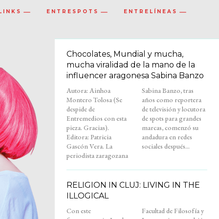
LINKS
ENTRESPOTS
ENTRELÍNEAS
Chocolates, Mundial y mucha,
mucha viralidad de la mano de la
influencer aragonesa Sabina Banzo
Autora: Ainhoa
Sabina Banzo, tras
Montero Tolosa (Se
años como reportera
despide de
de televisión y locutora
Entremedios con esta
de spots para grandes
pieza. Gracias).
marcas, comenzó su
Editora: Patricia
andadura en redes
Gascón Vera. La
sociales después...
periodista zaragozana
RELIGION IN CLUJ: LIVING IN THE
ILLOGICAL
Con este
Facultad de Filosofía y