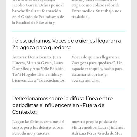
Jacobo García Ochoa pone el
etapa como colaborador de
broche final a su formación
Entremedios. Su trabajo nos
en el Grado de Periodismo de
traslada a...
la Facultad de Filosofía y
Te escuchamos. Voces de quienes llegaron a
Zaragoza para quedarse
Autoría: Denis Benito, Juan
Voces de quienes llegaron a
Huerta, Miriam Gavín, Laura
Zaragoza para quedarse”. Un
González y Ana Valle Edición:
espacio tranquilo, hecho para
Toñi Nogales Bienvenidos y
escuchar sin prisas y
bienvenidas a “Te escuchamos.
acercarnos a las...
Reflexionamos sobre la difusa línea entre
periodistas e influencers en «Fuera de
Contexto»
Llegan las últimas semanas del
nuestro propio podcast de
curso, pero los debates sobre
#Entremedios. Laura Jiménez,
Periodismo y nuestra
Adriana Pérez, Gisela de Mur