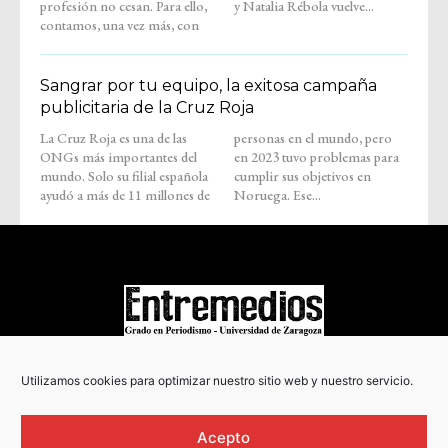
profesión no cesan. Para ello,
y Natalia Rébola vuelve...
contamos, una vez más, con
Sangrar por tu equipo, la exitosa campaña
publicitaria de la Cruz Roja
La Cruz Roja es una de las
personas en el mundo, pero
ONGs más importantes del
en 2023 tuvo problemas para
mundo. Solo su filial española
cumplir sus objetivos en
ayudó a más de 11 millones de
Noruega. Ese...
COPYRIGHT © 2022
Utilizamos cookies para optimizar nuestro sitio web y nuestro servicio.
Acepto