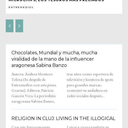
ENTREMEDIOS
Chocolates, Mundial y mucha, mucha
viralidad de la mano de la influencer
aragonesa Sabina Banzo
Autora: Ainhoa Montero
tras años como reportera de
Tolosa (Se despide de
televisión y locutora de spots
Entremedios con esta pieza.
para grandes marcas,
Gracias). Editora: Patricia
comenzó su andadura en
Gascón Vera. La periodista
redes sociales después...
zaragozana Sabina Banzo,
RELIGION IN CLUJ: LIVING IN THE ILLOGICAL
Con este fotorreportaje,
Letras y cierra también su