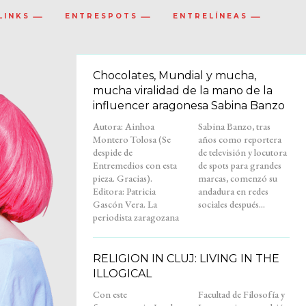
LINKS
ENTRESPOTS
ENTRELÍNEAS
Chocolates, Mundial y mucha,
mucha viralidad de la mano de la
influencer aragonesa Sabina Banzo
Autora: Ainhoa
Sabina Banzo, tras
Montero Tolosa (Se
años como reportera
despide de
de televisión y locutora
Entremedios con esta
de spots para grandes
pieza. Gracias).
marcas, comenzó su
Editora: Patricia
andadura en redes
Gascón Vera. La
sociales después...
periodista zaragozana
RELIGION IN CLUJ: LIVING IN THE
ILLOGICAL
Con este
Facultad de Filosofía y