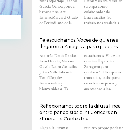
fotorreportaje, Jacobo
Letras y cierra también
García Ochoa pone el
su etapa como
broche final a su
colaborador de
formación en el Grado
Entremedios. Su
de Periodismo de la
trabajo nos traslada a...
a
Te escuchamos. Voces de quienes
llegaron a Zaragoza para quedarse
Autoría: Denis Benito,
escuchamos. Voces de
Juan Huerta, Miriam
quienes llegaron a
Gavín, Laura González
Zaragoza para
y Ana Valle Edición:
quedarse”. Un espacio
Toñi Nogales
tranquilo, hecho para
Bienvenidos y
escuchar sin prisas y
bienvenidas a “Te
acercarnos a las...
Reflexionamos sobre la difusa línea
entre periodistas e influencers en
«Fuera de Contexto»
Llegan las últimas
nuestro propio podcast