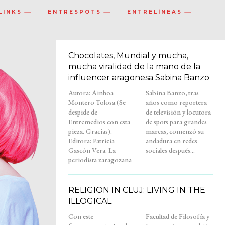
LINKS
ENTRESPOTS
ENTRELÍNEAS
Chocolates, Mundial y mucha,
mucha viralidad de la mano de la
influencer aragonesa Sabina Banzo
Autora: Ainhoa
Sabina Banzo, tras
Montero Tolosa (Se
años como reportera
despide de
de televisión y locutora
Entremedios con esta
de spots para grandes
pieza. Gracias).
marcas, comenzó su
Editora: Patricia
andadura en redes
Gascón Vera. La
sociales después...
periodista zaragozana
RELIGION IN CLUJ: LIVING IN THE
ILLOGICAL
Con este
Facultad de Filosofía y