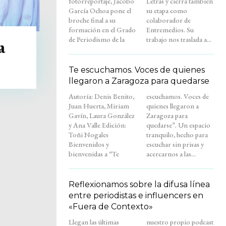
fotorreportaje, Jacobo
Letras y cierra también
García Ochoa pone el
su etapa como
broche final a su
colaborador de
formación en el Grado
Entremedios. Su
de Periodismo de la
trabajo nos traslada a...
a
Te escuchamos. Voces de quienes
llegaron a Zaragoza para quedarse
Autoría: Denis Benito,
escuchamos. Voces de
Juan Huerta, Miriam
quienes llegaron a
Gavín, Laura González
Zaragoza para
y Ana Valle Edición:
quedarse”. Un espacio
Toñi Nogales
tranquilo, hecho para
Bienvenidos y
escuchar sin prisas y
bienvenidas a “Te
acercarnos a las...
Reflexionamos sobre la difusa línea
entre periodistas e influencers en
«Fuera de Contexto»
Llegan las últimas
nuestro propio podcast