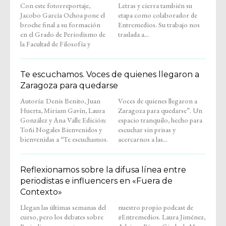
Con este fotorreportaje,
Letras y cierra también su
Jacobo García Ochoa pone el
etapa como colaborador de
broche final a su formación
Entremedios. Su trabajo nos
en el Grado de Periodismo de
traslada a...
la Facultad de Filosofía y
Te escuchamos. Voces de quienes llegaron a
Zaragoza para quedarse
Autoría: Denis Benito, Juan
Voces de quienes llegaron a
Huerta, Miriam Gavín, Laura
Zaragoza para quedarse”. Un
González y Ana Valle Edición:
espacio tranquilo, hecho para
Toñi Nogales Bienvenidos y
escuchar sin prisas y
bienvenidas a “Te escuchamos.
acercarnos a las...
Reflexionamos sobre la difusa línea entre
periodistas e influencers en «Fuera de
Contexto»
Llegan las últimas semanas del
nuestro propio podcast de
curso, pero los debates sobre
#Entremedios. Laura Jiménez,