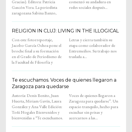
Gracias). Editora: Patricia
comenzó su andadura en
Gascón Vera. La periodista
redes sociales después...
zaragozana Sabina Banzo,
RELIGION IN CLUJ: LIVING IN THE ILLOGICAL
Con este fotorreportaje,
Letras y cierra también su
Jacobo García Ochoa pone el
etapa como colaborador de
broche final a su formación
Entremedios. Su trabajo nos
en el Grado de Periodismo de
traslada a...
la Facultad de Filosofía y
Te escuchamos. Voces de quienes llegaron a
Zaragoza para quedarse
Autoría: Denis Benito, Juan
Voces de quienes llegaron a
Huerta, Miriam Gavín, Laura
Zaragoza para quedarse”. Un
González y Ana Valle Edición:
espacio tranquilo, hecho para
Toñi Nogales Bienvenidos y
escuchar sin prisas y
bienvenidas a “Te escuchamos.
acercarnos a las...