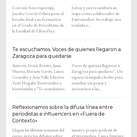
Con este fotorreportaje,
Letras y cierra también su
Jacobo García Ochoa pone el
etapa como colaborador de
broche final a su formación
Entremedios. Su trabajo nos
en el Grado de Periodismo de
traslada a...
la Facultad de Filosofía y
Te escuchamos. Voces de quienes llegaron a
Zaragoza para quedarse
Autoría: Denis Benito, Juan
Voces de quienes llegaron a
Huerta, Miriam Gavín, Laura
Zaragoza para quedarse”. Un
González y Ana Valle Edición:
espacio tranquilo, hecho para
Toñi Nogales Bienvenidos y
escuchar sin prisas y
bienvenidas a “Te escuchamos.
acercarnos a las...
Reflexionamos sobre la difusa línea entre
periodistas e influencers en «Fuera de
Contexto»
Llegan las últimas semanas del
nuestro propio podcast de
curso, pero los debates sobre
#Entremedios. Laura Jiménez,