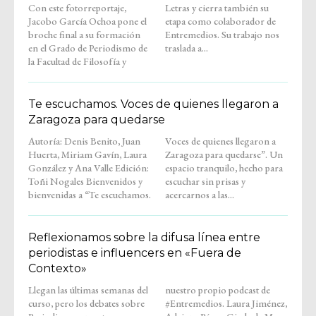
Con este fotorreportaje,
Letras y cierra también su
Jacobo García Ochoa pone el
etapa como colaborador de
broche final a su formación
Entremedios. Su trabajo nos
en el Grado de Periodismo de
traslada a...
la Facultad de Filosofía y
Te escuchamos. Voces de quienes llegaron a
Zaragoza para quedarse
Autoría: Denis Benito, Juan
Voces de quienes llegaron a
Huerta, Miriam Gavín, Laura
Zaragoza para quedarse”. Un
González y Ana Valle Edición:
espacio tranquilo, hecho para
Toñi Nogales Bienvenidos y
escuchar sin prisas y
bienvenidas a “Te escuchamos.
acercarnos a las...
Reflexionamos sobre la difusa línea entre
periodistas e influencers en «Fuera de
Contexto»
Llegan las últimas semanas del
nuestro propio podcast de
curso, pero los debates sobre
#Entremedios. Laura Jiménez,