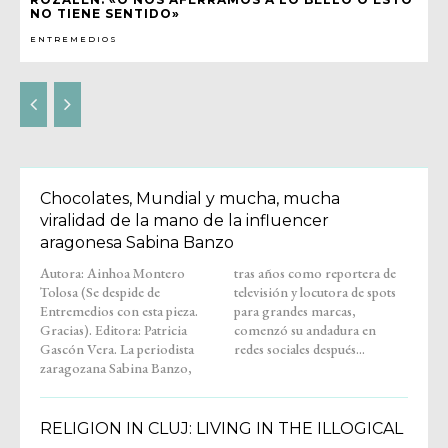
NO TIENE SENTIDO»
ENTREMEDIOS
Chocolates, Mundial y mucha, mucha
viralidad de la mano de la influencer
aragonesa Sabina Banzo
Autora: Ainhoa Montero
tras años como reportera de
Tolosa (Se despide de
televisión y locutora de spots
Entremedios con esta pieza.
para grandes marcas,
Gracias). Editora: Patricia
comenzó su andadura en
Gascón Vera. La periodista
redes sociales después...
zaragozana Sabina Banzo,
RELIGION IN CLUJ: LIVING IN THE ILLOGICAL