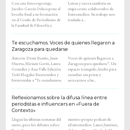
Con este fotorreportaje,
Letras y cierra también su
Jacobo García Ochoa pone el
etapa como colaborador de
broche final a su formación
Entremedios. Su trabajo nos
en el Grado de Periodismo de
traslada a...
la Facultad de Filosofía y
Te escuchamos. Voces de quienes llegaron a
Zaragoza para quedarse
Autoría: Denis Benito, Juan
Voces de quienes llegaron a
Huerta, Miriam Gavín, Laura
Zaragoza para quedarse”. Un
González y Ana Valle Edición:
espacio tranquilo, hecho para
Toñi Nogales Bienvenidos y
escuchar sin prisas y
bienvenidas a “Te escuchamos.
acercarnos a las...
Reflexionamos sobre la difusa línea entre
periodistas e influencers en «Fuera de
Contexto»
Llegan las últimas semanas del
nuestro propio podcast de
curso, pero los debates sobre
#Entremedios. Laura Jiménez,