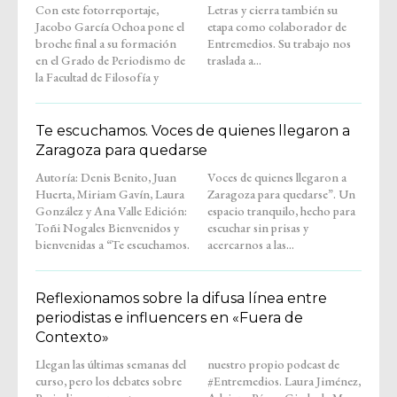
Con este fotorreportaje,
Letras y cierra también su
Jacobo García Ochoa pone el
etapa como colaborador de
broche final a su formación
Entremedios. Su trabajo nos
en el Grado de Periodismo de
traslada a...
la Facultad de Filosofía y
Te escuchamos. Voces de quienes llegaron a
Zaragoza para quedarse
Autoría: Denis Benito, Juan
Voces de quienes llegaron a
Huerta, Miriam Gavín, Laura
Zaragoza para quedarse”. Un
González y Ana Valle Edición:
espacio tranquilo, hecho para
Toñi Nogales Bienvenidos y
escuchar sin prisas y
bienvenidas a “Te escuchamos.
acercarnos a las...
Reflexionamos sobre la difusa línea entre
periodistas e influencers en «Fuera de
Contexto»
Llegan las últimas semanas del
nuestro propio podcast de
curso, pero los debates sobre
#Entremedios. Laura Jiménez,