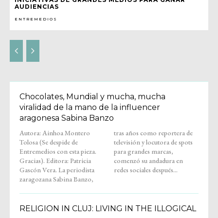
AUDIENCIAS
ENTREMEDIOS
Chocolates, Mundial y mucha, mucha
viralidad de la mano de la influencer
aragonesa Sabina Banzo
Autora: Ainhoa Montero
tras años como reportera de
Tolosa (Se despide de
televisión y locutora de spots
Entremedios con esta pieza.
para grandes marcas,
Gracias). Editora: Patricia
comenzó su andadura en
Gascón Vera. La periodista
redes sociales después...
zaragozana Sabina Banzo,
RELIGION IN CLUJ: LIVING IN THE ILLOGICAL