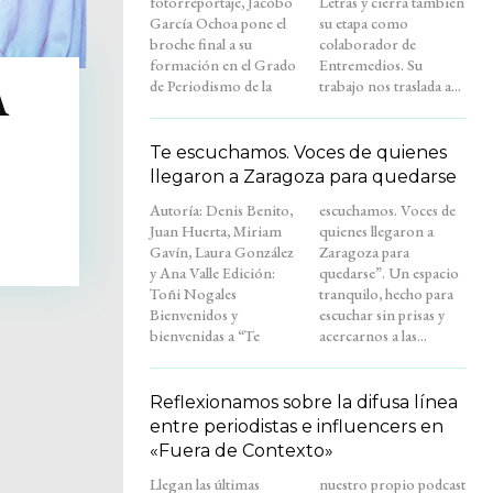
fotorreportaje, Jacobo
Letras y cierra también
García Ochoa pone el
su etapa como
broche final a su
colaborador de
formación en el Grado
Entremedios. Su
de Periodismo de la
trabajo nos traslada a...
A
Te escuchamos. Voces de quienes
llegaron a Zaragoza para quedarse
Autoría: Denis Benito,
escuchamos. Voces de
Juan Huerta, Miriam
quienes llegaron a
Gavín, Laura González
Zaragoza para
y Ana Valle Edición:
quedarse”. Un espacio
Toñi Nogales
tranquilo, hecho para
Bienvenidos y
escuchar sin prisas y
bienvenidas a “Te
acercarnos a las...
Reflexionamos sobre la difusa línea
entre periodistas e influencers en
«Fuera de Contexto»
Llegan las últimas
nuestro propio podcast