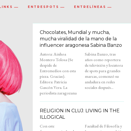
LINKS
ENTRESPOTS
ENTRELÍNEAS
Chocolates, Mundial y mucha,
mucha viralidad de la mano de la
influencer aragonesa Sabina Banzo
Autora: Ainhoa
Sabina Banzo, tras
Montero Tolosa (Se
años como reportera
despide de
de televisión y locutora
Entremedios con esta
de spots para grandes
pieza. Gracias).
marcas, comenzó su
Editora: Patricia
andadura en redes
Gascón Vera. La
sociales después...
periodista zaragozana
RELIGION IN CLUJ: LIVING IN THE
ILLOGICAL
Con este
Facultad de Filosofía y