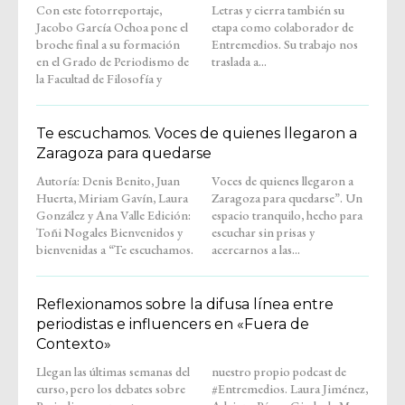
Con este fotorreportaje,
Letras y cierra también su
Jacobo García Ochoa pone el
etapa como colaborador de
broche final a su formación
Entremedios. Su trabajo nos
en el Grado de Periodismo de
traslada a...
la Facultad de Filosofía y
Te escuchamos. Voces de quienes llegaron a
Zaragoza para quedarse
Autoría: Denis Benito, Juan
Voces de quienes llegaron a
Huerta, Miriam Gavín, Laura
Zaragoza para quedarse”. Un
González y Ana Valle Edición:
espacio tranquilo, hecho para
Toñi Nogales Bienvenidos y
escuchar sin prisas y
bienvenidas a “Te escuchamos.
acercarnos a las...
Reflexionamos sobre la difusa línea entre
periodistas e influencers en «Fuera de
Contexto»
Llegan las últimas semanas del
nuestro propio podcast de
curso, pero los debates sobre
#Entremedios. Laura Jiménez,