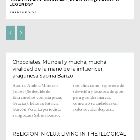
LEGENDS?
ENTREMEDIOS
Chocolates, Mundial y mucha, mucha
viralidad de la mano de la influencer
aragonesa Sabina Banzo
Autora: Ainhoa Montero
tras años como reportera de
Tolosa (Se despide de
televisión y locutora de spots
Entremedios con esta pieza.
para grandes marcas,
Gracias). Editora: Patricia
comenzó su andadura en
Gascón Vera. La periodista
redes sociales después...
zaragozana Sabina Banzo,
RELIGION IN CLUJ: LIVING IN THE ILLOGICAL