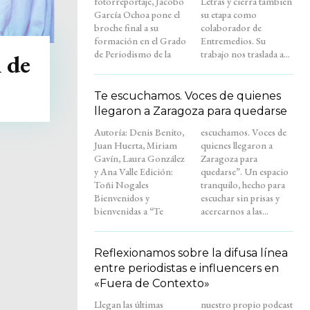
fotorreportaje, Jacobo
Letras y cierra también
García Ochoa pone el
su etapa como
broche final a su
colaborador de
formación en el Grado
Entremedios. Su
de Periodismo de la
trabajo nos traslada a...
 de
Te escuchamos. Voces de quienes
llegaron a Zaragoza para quedarse
Autoría: Denis Benito,
escuchamos. Voces de
Juan Huerta, Miriam
quienes llegaron a
Gavín, Laura González
Zaragoza para
y Ana Valle Edición:
quedarse”. Un espacio
Toñi Nogales
tranquilo, hecho para
Bienvenidos y
escuchar sin prisas y
bienvenidas a “Te
acercarnos a las...
Reflexionamos sobre la difusa línea
entre periodistas e influencers en
«Fuera de Contexto»
Llegan las últimas
nuestro propio podcast