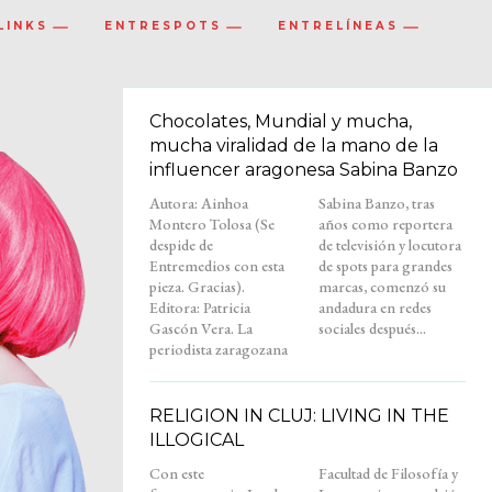
LINKS
ENTRESPOTS
ENTRELÍNEAS
Chocolates, Mundial y mucha,
mucha viralidad de la mano de la
influencer aragonesa Sabina Banzo
Autora: Ainhoa
Sabina Banzo, tras
Montero Tolosa (Se
años como reportera
despide de
de televisión y locutora
Entremedios con esta
de spots para grandes
pieza. Gracias).
marcas, comenzó su
Editora: Patricia
andadura en redes
Gascón Vera. La
sociales después...
periodista zaragozana
RELIGION IN CLUJ: LIVING IN THE
ILLOGICAL
Con este
Facultad de Filosofía y