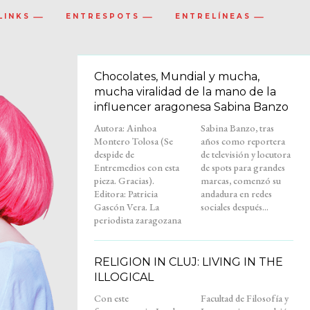
LINKS
ENTRESPOTS
ENTRELÍNEAS
Chocolates, Mundial y mucha,
mucha viralidad de la mano de la
influencer aragonesa Sabina Banzo
Autora: Ainhoa
Sabina Banzo, tras
Montero Tolosa (Se
años como reportera
despide de
de televisión y locutora
Entremedios con esta
de spots para grandes
pieza. Gracias).
marcas, comenzó su
Editora: Patricia
andadura en redes
Gascón Vera. La
sociales después...
periodista zaragozana
RELIGION IN CLUJ: LIVING IN THE
ILLOGICAL
Con este
Facultad de Filosofía y