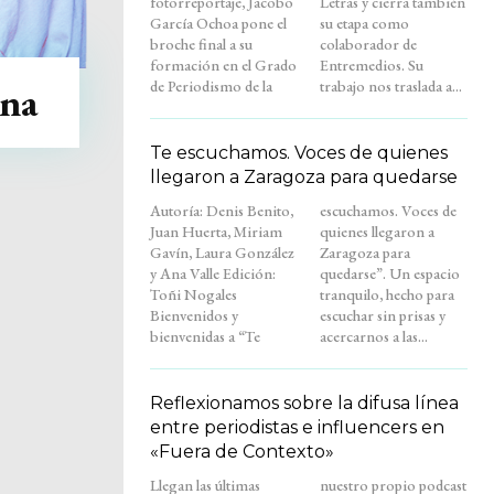
fotorreportaje, Jacobo
Letras y cierra también
García Ochoa pone el
su etapa como
broche final a su
colaborador de
formación en el Grado
Entremedios. Su
de Periodismo de la
trabajo nos traslada a...
na
Te escuchamos. Voces de quienes
llegaron a Zaragoza para quedarse
Autoría: Denis Benito,
escuchamos. Voces de
Juan Huerta, Miriam
quienes llegaron a
Gavín, Laura González
Zaragoza para
y Ana Valle Edición:
quedarse”. Un espacio
Toñi Nogales
tranquilo, hecho para
Bienvenidos y
escuchar sin prisas y
bienvenidas a “Te
acercarnos a las...
Reflexionamos sobre la difusa línea
entre periodistas e influencers en
«Fuera de Contexto»
Llegan las últimas
nuestro propio podcast