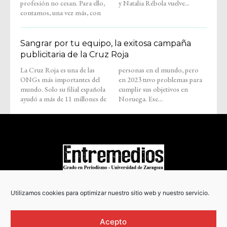
profesión no cesan. Para ello,
y Natalia Rébola vuelve...
contamos, una vez más, con
Sangrar por tu equipo, la exitosa campaña
publicitaria de la Cruz Roja
La Cruz Roja es una de las
personas en el mundo, pero
ONGs más importantes del
en 2023 tuvo problemas para
mundo. Solo su filial española
cumplir sus objetivos en
ayudó a más de 11 millones de
Noruega. Ese...
COPYRIGHT © 2022
Utilizamos cookies para optimizar nuestro sitio web y nuestro servicio.
Acepto