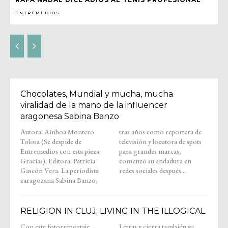
ENTREMEDIOS
Chocolates, Mundial y mucha, mucha
viralidad de la mano de la influencer
aragonesa Sabina Banzo
Autora: Ainhoa Montero
tras años como reportera de
Tolosa (Se despide de
televisión y locutora de spots
Entremedios con esta pieza.
para grandes marcas,
Gracias). Editora: Patricia
comenzó su andadura en
Gascón Vera. La periodista
redes sociales después...
zaragozana Sabina Banzo,
RELIGION IN CLUJ: LIVING IN THE ILLOGICAL
Con este fotorreportaje,
Letras y cierra también su