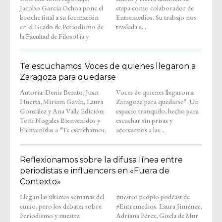
Jacobo García Ochoa pone el
etapa como colaborador de
broche final a su formación
Entremedios. Su trabajo nos
en el Grado de Periodismo de
traslada a...
la Facultad de Filosofía y
Te escuchamos. Voces de quienes llegaron a
Zaragoza para quedarse
Autoría: Denis Benito, Juan
Voces de quienes llegaron a
Huerta, Miriam Gavín, Laura
Zaragoza para quedarse”. Un
González y Ana Valle Edición:
espacio tranquilo, hecho para
Toñi Nogales Bienvenidos y
escuchar sin prisas y
bienvenidas a “Te escuchamos.
acercarnos a las...
Reflexionamos sobre la difusa línea entre
periodistas e influencers en «Fuera de
Contexto»
Llegan las últimas semanas del
nuestro propio podcast de
curso, pero los debates sobre
#Entremedios. Laura Jiménez,
Periodismo y nuestra
Adriana Pérez, Gisela de Mur