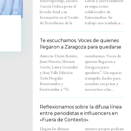
fotorreportaje, Jacobo
Letras y cierra también
García Ochoa pone el
su etapa como
broche final a su
colaborador de
formación en el Grado
Entremedios. Su
de Periodismo de la
trabajo nos traslada a...
Te escuchamos. Voces de quienes
llegaron a Zaragoza para quedarse
Autoría: Denis Benito,
escuchamos. Voces de
Juan Huerta, Miriam
quienes llegaron a
Gavín, Laura González
Zaragoza para
y Ana Valle Edición:
quedarse”. Un espacio
Toñi Nogales
tranquilo, hecho para
Bienvenidos y
escuchar sin prisas y
bienvenidas a “Te
acercarnos a las...
Reflexionamos sobre la difusa línea
entre periodistas e influencers en
«Fuera de Contexto»
Llegan las últimas
nuestro propio podcast