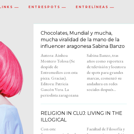
LINKS
ENTRESPOTS
ENTRELÍNEAS
Chocolates, Mundial y mucha,
mucha viralidad de la mano de la
influencer aragonesa Sabina Banzo
Autora: Ainhoa
Sabina Banzo, tras
Montero Tolosa (Se
años como reportera
despide de
de televisión y locutora
Entremedios con esta
de spots para grandes
pieza. Gracias).
marcas, comenzó su
Editora: Patricia
andadura en redes
Gascón Vera. La
sociales después...
periodista zaragozana
RELIGION IN CLUJ: LIVING IN THE
ILLOGICAL
Con este
Facultad de Filosofía y