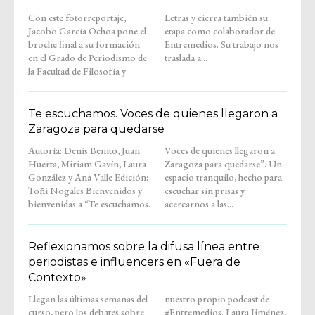
Con este fotorreportaje,
Letras y cierra también su
Jacobo García Ochoa pone el
etapa como colaborador de
broche final a su formación
Entremedios. Su trabajo nos
en el Grado de Periodismo de
traslada a...
la Facultad de Filosofía y
Te escuchamos. Voces de quienes llegaron a
Zaragoza para quedarse
Autoría: Denis Benito, Juan
Voces de quienes llegaron a
Huerta, Miriam Gavín, Laura
Zaragoza para quedarse”. Un
González y Ana Valle Edición:
espacio tranquilo, hecho para
Toñi Nogales Bienvenidos y
escuchar sin prisas y
bienvenidas a “Te escuchamos.
acercarnos a las...
Reflexionamos sobre la difusa línea entre
periodistas e influencers en «Fuera de
Contexto»
Llegan las últimas semanas del
nuestro propio podcast de
curso, pero los debates sobre
#Entremedios. Laura Jiménez,