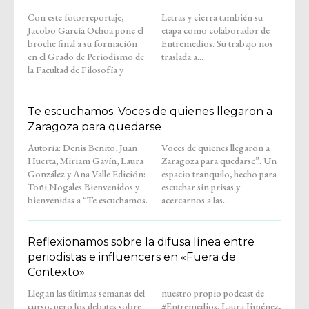
Con este fotorreportaje,
Letras y cierra también su
Jacobo García Ochoa pone el
etapa como colaborador de
broche final a su formación
Entremedios. Su trabajo nos
en el Grado de Periodismo de
traslada a...
la Facultad de Filosofía y
Te escuchamos. Voces de quienes llegaron a
Zaragoza para quedarse
Autoría: Denis Benito, Juan
Voces de quienes llegaron a
Huerta, Miriam Gavín, Laura
Zaragoza para quedarse”. Un
González y Ana Valle Edición:
espacio tranquilo, hecho para
Toñi Nogales Bienvenidos y
escuchar sin prisas y
bienvenidas a “Te escuchamos.
acercarnos a las...
Reflexionamos sobre la difusa línea entre
periodistas e influencers en «Fuera de
Contexto»
Llegan las últimas semanas del
nuestro propio podcast de
curso, pero los debates sobre
#Entremedios. Laura Jiménez,