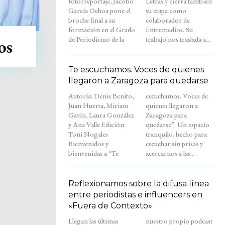
fotorreportaje, Jacobo
Letras y cierra también
García Ochoa pone el
su etapa como
broche final a su
colaborador de
formación en el Grado
Entremedios. Su
de Periodismo de la
trabajo nos traslada a...
os
Te escuchamos. Voces de quienes
llegaron a Zaragoza para quedarse
Autoría: Denis Benito,
escuchamos. Voces de
Juan Huerta, Miriam
quienes llegaron a
Gavín, Laura González
Zaragoza para
y Ana Valle Edición:
quedarse”. Un espacio
Toñi Nogales
tranquilo, hecho para
Bienvenidos y
escuchar sin prisas y
bienvenidas a “Te
acercarnos a las...
Reflexionamos sobre la difusa línea
entre periodistas e influencers en
«Fuera de Contexto»
Llegan las últimas
nuestro propio podcast