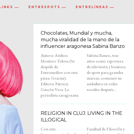
LINKS
ENTRESPOTS
ENTRELÍNEAS
Chocolates, Mundial y mucha,
mucha viralidad de la mano de la
influencer aragonesa Sabina Banzo
Autora: Ainhoa
Sabina Banzo, tras
Montero Tolosa (Se
años como reportera
despide de
de televisión y locutora
Entremedios con esta
de spots para grandes
pieza. Gracias).
marcas, comenzó su
Editora: Patricia
andadura en redes
Gascón Vera. La
sociales después...
periodista zaragozana
RELIGION IN CLUJ: LIVING IN THE
ILLOGICAL
Con este
Facultad de Filosofía y