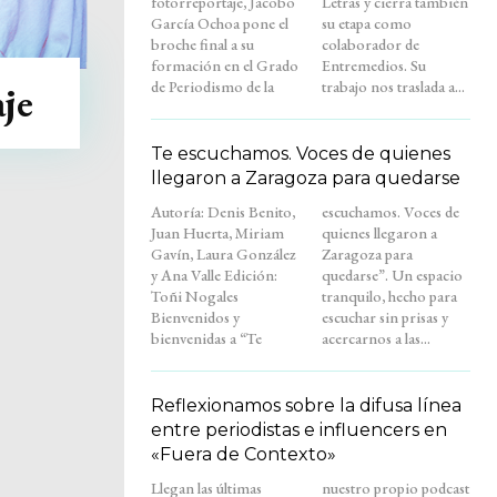
fotorreportaje, Jacobo
Letras y cierra también
García Ochoa pone el
su etapa como
broche final a su
colaborador de
formación en el Grado
Entremedios. Su
de Periodismo de la
trabajo nos traslada a...
aje
Te escuchamos. Voces de quienes
llegaron a Zaragoza para quedarse
Autoría: Denis Benito,
escuchamos. Voces de
Juan Huerta, Miriam
quienes llegaron a
Gavín, Laura González
Zaragoza para
y Ana Valle Edición:
quedarse”. Un espacio
Toñi Nogales
tranquilo, hecho para
Bienvenidos y
escuchar sin prisas y
bienvenidas a “Te
acercarnos a las...
Reflexionamos sobre la difusa línea
entre periodistas e influencers en
«Fuera de Contexto»
Llegan las últimas
nuestro propio podcast