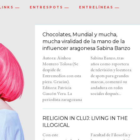
LINKS
ENTRESPOTS
ENTRELÍNEAS
Chocolates, Mundial y mucha,
mucha viralidad de la mano de la
influencer aragonesa Sabina Banzo
Autora: Ainhoa
Sabina Banzo, tras
Montero Tolosa (Se
años como reportera
despide de
de televisión y locutora
Entremedios con esta
de spots para grandes
pieza. Gracias).
marcas, comenzó su
Editora: Patricia
andadura en redes
Gascón Vera. La
sociales después...
periodista zaragozana
RELIGION IN CLUJ: LIVING IN THE
ILLOGICAL
Con este
Facultad de Filosofía y