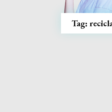
Tag:
recicl