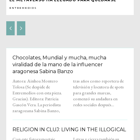
ENTREMEDIOS
Chocolates, Mundial y mucha, mucha
viralidad de la mano de la influencer
aragonesa Sabina Banzo
Autora: Ainhoa Montero
tras años como reportera de
Tolosa (Se despide de
televisión y locutora de spots
Entremedios con esta pieza.
para grandes marcas,
Gracias). Editora: Patricia
comenzó su andadura en
Gascón Vera. La periodista
redes sociales después...
zaragozana Sabina Banzo,
RELIGION IN CLUJ: LIVING IN THE ILLOGICAL
Con este fotorreportaje,
Letras y cierra también su