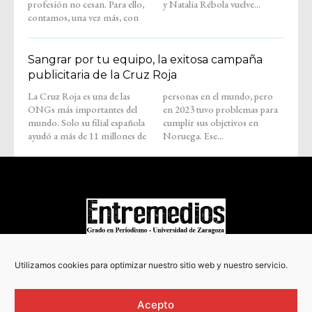
profesión no cesan. Para ello,
y Natalia Rébola vuelve...
contamos, una vez más, con
Sangrar por tu equipo, la exitosa campaña
publicitaria de la Cruz Roja
La Cruz Roja es una de las
personas en el mundo, pero
ONGs más importantes del
en 2023 tuvo problemas para
mundo. Solo su filial española
cumplir sus objetivos en
ayudó a más de 11 millones de
Noruega. Ese...
COPYRIGHT © 2022
Utilizamos cookies para optimizar nuestro sitio web y nuestro servicio.
Acepto