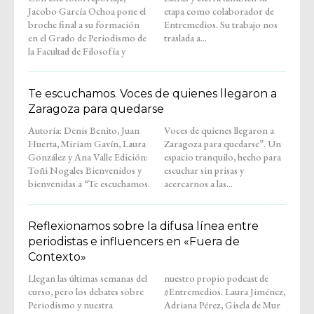
Jacobo García Ochoa pone el
etapa como colaborador de
broche final a su formación
Entremedios. Su trabajo nos
en el Grado de Periodismo de
traslada a...
la Facultad de Filosofía y
Te escuchamos. Voces de quienes llegaron a
Zaragoza para quedarse
Autoría: Denis Benito, Juan
Voces de quienes llegaron a
Huerta, Miriam Gavín, Laura
Zaragoza para quedarse”. Un
González y Ana Valle Edición:
espacio tranquilo, hecho para
Toñi Nogales Bienvenidos y
escuchar sin prisas y
bienvenidas a “Te escuchamos.
acercarnos a las...
Reflexionamos sobre la difusa línea entre
periodistas e influencers en «Fuera de
Contexto»
Llegan las últimas semanas del
nuestro propio podcast de
curso, pero los debates sobre
#Entremedios. Laura Jiménez,
Periodismo y nuestra
Adriana Pérez, Gisela de Mur