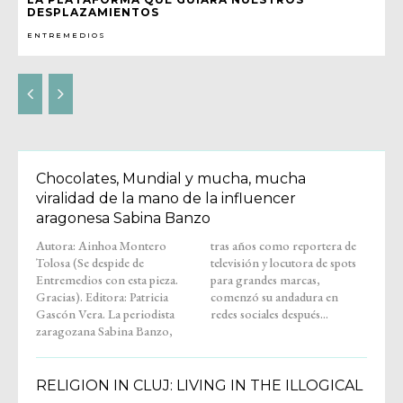
DESPLAZAMIENTOS
ENTREMEDIOS
Chocolates, Mundial y mucha, mucha
viralidad de la mano de la influencer
aragonesa Sabina Banzo
Autora: Ainhoa Montero
tras años como reportera de
Tolosa (Se despide de
televisión y locutora de spots
Entremedios con esta pieza.
para grandes marcas,
Gracias). Editora: Patricia
comenzó su andadura en
Gascón Vera. La periodista
redes sociales después...
zaragozana Sabina Banzo,
RELIGION IN CLUJ: LIVING IN THE ILLOGICAL