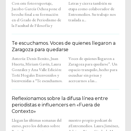
Con este fotorreportaje,
Letras y cierra también su
Jacobo García Ochoa pone el
etapa como colaborador de
broche final a su formación
Entremedios. Su trabajo nos
en el Grado de Periodismo de
traslada a...
la Facultad de Filosofía y
Te escuchamos. Voces de quienes llegaron a
Zaragoza para quedarse
Autoría: Denis Benito, Juan
Voces de quienes llegaron a
Huerta, Miriam Gavín, Laura
Zaragoza para quedarse”. Un
González y Ana Valle Edición:
espacio tranquilo, hecho para
Toñi Nogales Bienvenidos y
escuchar sin prisas y
bienvenidas a “Te escuchamos.
acercarnos a las...
Reflexionamos sobre la difusa línea entre
periodistas e influencers en «Fuera de
Contexto»
Llegan las últimas semanas del
nuestro propio podcast de
curso, pero los debates sobre
#Entremedios. Laura Jiménez,