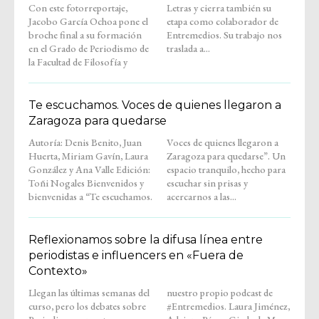
Con este fotorreportaje,
Letras y cierra también su
Jacobo García Ochoa pone el
etapa como colaborador de
broche final a su formación
Entremedios. Su trabajo nos
en el Grado de Periodismo de
traslada a...
la Facultad de Filosofía y
Te escuchamos. Voces de quienes llegaron a
Zaragoza para quedarse
Autoría: Denis Benito, Juan
Voces de quienes llegaron a
Huerta, Miriam Gavín, Laura
Zaragoza para quedarse”. Un
González y Ana Valle Edición:
espacio tranquilo, hecho para
Toñi Nogales Bienvenidos y
escuchar sin prisas y
bienvenidas a “Te escuchamos.
acercarnos a las...
Reflexionamos sobre la difusa línea entre
periodistas e influencers en «Fuera de
Contexto»
Llegan las últimas semanas del
nuestro propio podcast de
curso, pero los debates sobre
#Entremedios. Laura Jiménez,