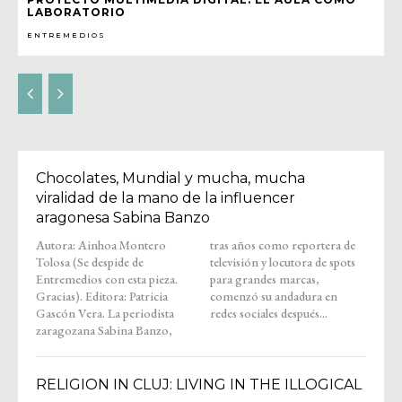
LABORATORIO
ENTREMEDIOS
Chocolates, Mundial y mucha, mucha
viralidad de la mano de la influencer
aragonesa Sabina Banzo
Autora: Ainhoa Montero
tras años como reportera de
Tolosa (Se despide de
televisión y locutora de spots
Entremedios con esta pieza.
para grandes marcas,
Gracias). Editora: Patricia
comenzó su andadura en
Gascón Vera. La periodista
redes sociales después...
zaragozana Sabina Banzo,
RELIGION IN CLUJ: LIVING IN THE ILLOGICAL