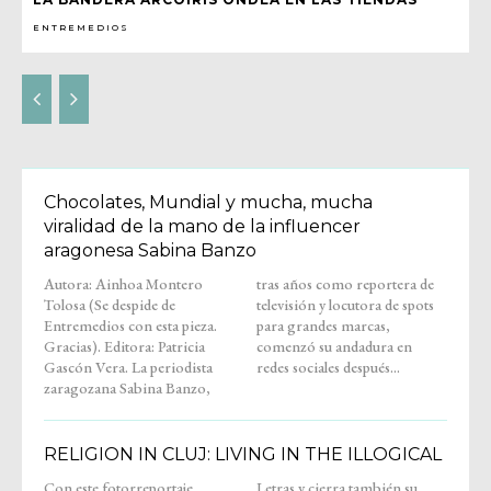
ENTREMEDIOS
Chocolates, Mundial y mucha, mucha
viralidad de la mano de la influencer
aragonesa Sabina Banzo
Autora: Ainhoa Montero
tras años como reportera de
Tolosa (Se despide de
televisión y locutora de spots
Entremedios con esta pieza.
para grandes marcas,
Gracias). Editora: Patricia
comenzó su andadura en
Gascón Vera. La periodista
redes sociales después...
zaragozana Sabina Banzo,
RELIGION IN CLUJ: LIVING IN THE ILLOGICAL
Con este fotorreportaje,
Letras y cierra también su