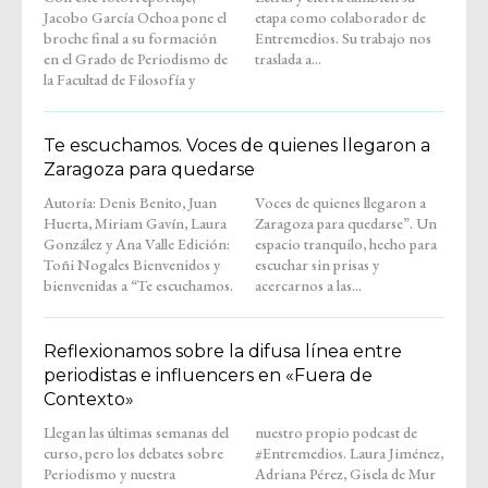
Jacobo García Ochoa pone el
etapa como colaborador de
broche final a su formación
Entremedios. Su trabajo nos
en el Grado de Periodismo de
traslada a...
la Facultad de Filosofía y
Te escuchamos. Voces de quienes llegaron a
Zaragoza para quedarse
Autoría: Denis Benito, Juan
Voces de quienes llegaron a
Huerta, Miriam Gavín, Laura
Zaragoza para quedarse”. Un
González y Ana Valle Edición:
espacio tranquilo, hecho para
Toñi Nogales Bienvenidos y
escuchar sin prisas y
bienvenidas a “Te escuchamos.
acercarnos a las...
Reflexionamos sobre la difusa línea entre
periodistas e influencers en «Fuera de
Contexto»
Llegan las últimas semanas del
nuestro propio podcast de
curso, pero los debates sobre
#Entremedios. Laura Jiménez,
Periodismo y nuestra
Adriana Pérez, Gisela de Mur