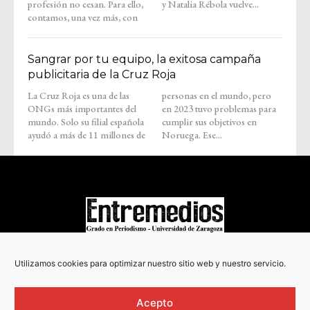
profesión no cesan. Para ello,
y Natalia Rébola vuelve...
contamos, una vez más, con
Sangrar por tu equipo, la exitosa campaña
publicitaria de la Cruz Roja
La Cruz Roja es una de las
personas en el mundo, pero
ONGs más importantes del
en 2023 tuvo problemas para
mundo. Solo su filial española
cumplir sus objetivos en
ayudó a más de 11 millones de
Noruega. Ese...
COPYRIGHT © 2022
Utilizamos cookies para optimizar nuestro sitio web y nuestro servicio.
Acepto