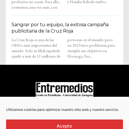
profesión no cesan. Para ello,
y Natalia Rébola vuelve...
contamos, una vez más, con
Sangrar por tu equipo, la exitosa campaña
publicitaria de la Cruz Roja
La Cruz Roja es una de las
personas en el mundo, pero
ONGs más importantes del
en 2023 tuvo problemas para
mundo. Solo su filial española
cumplir sus objetivos en
ayudó a más de 11 millones de
Noruega. Ese...
COPYRIGHT © 2022
Utilizamos cookies para optimizar nuestro sitio web y nuestro servicio.
Acepto