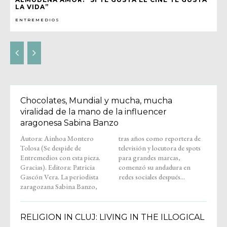
LA VIDA”
ENTREMEDIOS
Chocolates, Mundial y mucha, mucha
viralidad de la mano de la influencer
aragonesa Sabina Banzo
Autora: Ainhoa Montero
tras años como reportera de
Tolosa (Se despide de
televisión y locutora de spots
Entremedios con esta pieza.
para grandes marcas,
Gracias). Editora: Patricia
comenzó su andadura en
Gascón Vera. La periodista
redes sociales después...
zaragozana Sabina Banzo,
RELIGION IN CLUJ: LIVING IN THE ILLOGICAL