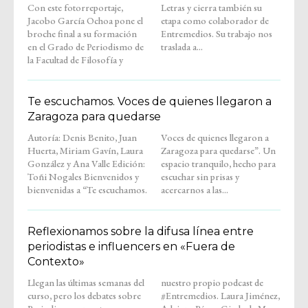
Con este fotorreportaje,
Letras y cierra también su
Jacobo García Ochoa pone el
etapa como colaborador de
broche final a su formación
Entremedios. Su trabajo nos
en el Grado de Periodismo de
traslada a...
la Facultad de Filosofía y
Te escuchamos. Voces de quienes llegaron a
Zaragoza para quedarse
Autoría: Denis Benito, Juan
Voces de quienes llegaron a
Huerta, Miriam Gavín, Laura
Zaragoza para quedarse”. Un
González y Ana Valle Edición:
espacio tranquilo, hecho para
Toñi Nogales Bienvenidos y
escuchar sin prisas y
bienvenidas a “Te escuchamos.
acercarnos a las...
Reflexionamos sobre la difusa línea entre
periodistas e influencers en «Fuera de
Contexto»
Llegan las últimas semanas del
nuestro propio podcast de
curso, pero los debates sobre
#Entremedios. Laura Jiménez,