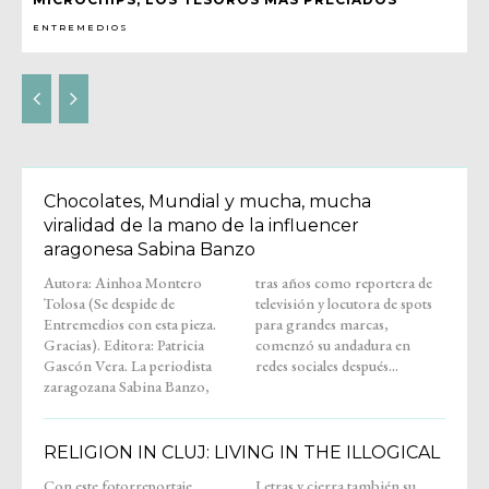
ENTREMEDIOS
Chocolates, Mundial y mucha, mucha
viralidad de la mano de la influencer
aragonesa Sabina Banzo
Autora: Ainhoa Montero
tras años como reportera de
Tolosa (Se despide de
televisión y locutora de spots
Entremedios con esta pieza.
para grandes marcas,
Gracias). Editora: Patricia
comenzó su andadura en
Gascón Vera. La periodista
redes sociales después...
zaragozana Sabina Banzo,
RELIGION IN CLUJ: LIVING IN THE ILLOGICAL
Con este fotorreportaje,
Letras y cierra también su