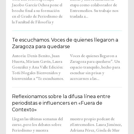
Jacobo García Ochoa pone el
etapa como colaborador de
broche final a su formación
Entremedios. Su trabajo nos
en el Grado de Periodismo de
traslada a...
la Facultad de Filosofía y
Te escuchamos. Voces de quienes llegaron a
Zaragoza para quedarse
Autoría: Denis Benito, Juan
Voces de quienes llegaron a
Huerta, Miriam Gavín, Laura
Zaragoza para quedarse”. Un
González y Ana Valle Edición:
espacio tranquilo, hecho para
Toñi Nogales Bienvenidos y
escuchar sin prisas y
bienvenidas a “Te escuchamos.
acercarnos a las...
Reflexionamos sobre la difusa línea entre
periodistas e influencers en «Fuera de
Contexto»
Llegan las últimas semanas del
nuestro propio podcast de
curso, pero los debates sobre
#Entremedios. Laura Jiménez,
Periodismo y nuestra
Adriana Pérez, Gisela de Mur