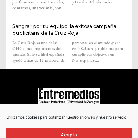
profesión no cesan. Para ello,
y Natalia Rébola vuelve...
contamos, una vez más, con
Sangrar por tu equipo, la exitosa campaña
publicitaria de la Cruz Roja
La Cruz Roja es una de las
personas en el mundo, pero
ONGs más importantes del
en 2023 tuvo problemas para
mundo. Solo su filial española
cumplir sus objetivos en
ayudó a más de 11 millones de
Noruega. Ese...
COPYRIGHT © 2022
Utilizamos cookies para optimizar nuestro sitio web y nuestro servicio.
Acepto