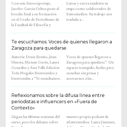
Con este fotorreportaje,
Letras y cierra también su
Jacobo García Ochoa pone el
etapa como colaborador de
broche final a su formación
Entremedios. Su trabajo nos
en el Grado de Periodismo de
traslada a...
la Facultad de Filosofía y
Te escuchamos. Voces de quienes llegaron a
Zaragoza para quedarse
Autoría: Denis Benito, Juan
Voces de quienes llegaron a
Huerta, Miriam Gavín, Laura
Zaragoza para quedarse”. Un
González y Ana Valle Edición:
espacio tranquilo, hecho para
Toñi Nogales Bienvenidos y
escuchar sin prisas y
bienvenidas a “Te escuchamos.
acercarnos a las...
Reflexionamos sobre la difusa línea entre
periodistas e influencers en «Fuera de
Contexto»
Llegan las últimas semanas del
nuestro propio podcast de
curso, pero los debates sobre
#Entremedios. Laura Jiménez,