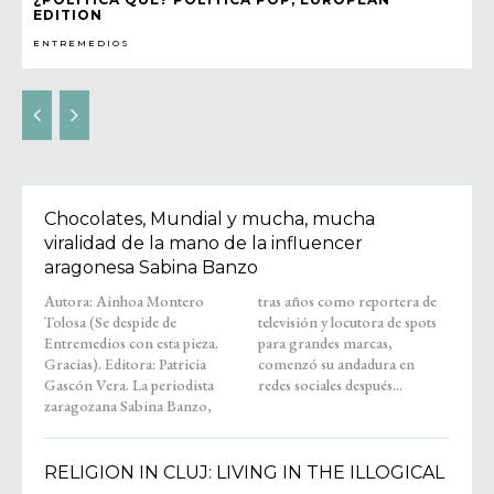
EDITION
ENTREMEDIOS
Chocolates, Mundial y mucha, mucha
viralidad de la mano de la influencer
aragonesa Sabina Banzo
Autora: Ainhoa Montero
tras años como reportera de
Tolosa (Se despide de
televisión y locutora de spots
Entremedios con esta pieza.
para grandes marcas,
Gracias). Editora: Patricia
comenzó su andadura en
Gascón Vera. La periodista
redes sociales después...
zaragozana Sabina Banzo,
RELIGION IN CLUJ: LIVING IN THE ILLOGICAL