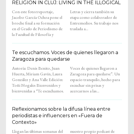
RELIGION IN CLUJ: LIVING IN THE ILLOGICAL
Con este fotorreportaje,
Letras y cierra también su
Jacobo García Ochoa pone el
etapa como colaborador de
broche final a su formación
Entremedios. Su trabajo nos
en el Grado de Periodismo de
traslada a...
la Facultad de Filosofía y
Te escuchamos. Voces de quienes llegaron a
Zaragoza para quedarse
Autoría: Denis Benito, Juan
Voces de quienes llegaron a
Huerta, Miriam Gavín, Laura
Zaragoza para quedarse”. Un
González y Ana Valle Edición:
espacio tranquilo, hecho para
Toñi Nogales Bienvenidos y
escuchar sin prisas y
bienvenidas a “Te escuchamos.
acercarnos a las...
Reflexionamos sobre la difusa línea entre
periodistas e influencers en «Fuera de
Contexto»
Llegan las últimas semanas del
nuestro propio podcast de