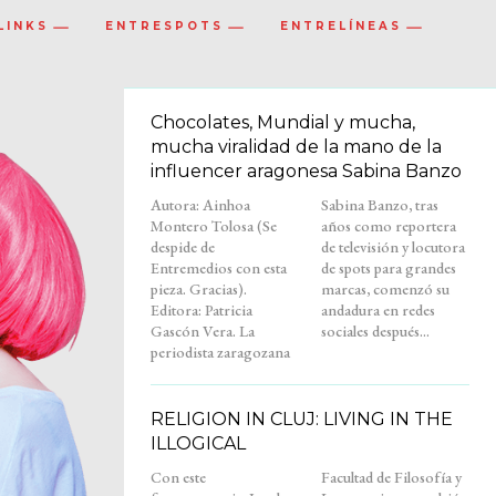
LINKS
ENTRESPOTS
ENTRELÍNEAS
Chocolates, Mundial y mucha,
mucha viralidad de la mano de la
influencer aragonesa Sabina Banzo
Autora: Ainhoa
Sabina Banzo, tras
Montero Tolosa (Se
años como reportera
despide de
de televisión y locutora
Entremedios con esta
de spots para grandes
pieza. Gracias).
marcas, comenzó su
Editora: Patricia
andadura en redes
Gascón Vera. La
sociales después...
periodista zaragozana
RELIGION IN CLUJ: LIVING IN THE
ILLOGICAL
Con este
Facultad de Filosofía y