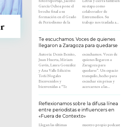
fotorreportaje, Jacobo
Letras y cierra también
García Ochoa pone el
su etapa como
broche final a su
colaborador de
formación en el Grado
Entremedios. Su
de Periodismo de la
trabajo nos traslada a...
er
Te escuchamos. Voces de quienes
llegaron a Zaragoza para quedarse
Autoría: Denis Benito,
escuchamos. Voces de
Juan Huerta, Miriam
quienes llegaron a
Gavín, Laura González
Zaragoza para
y Ana Valle Edición:
quedarse”. Un espacio
Toñi Nogales
tranquilo, hecho para
Bienvenidos y
escuchar sin prisas y
bienvenidas a “Te
acercarnos a las...
Reflexionamos sobre la difusa línea
entre periodistas e influencers en
«Fuera de Contexto»
Llegan las últimas
nuestro propio podcast