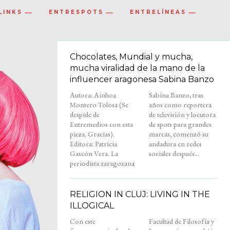
LINKS
ENTRESPOTS
ENTRELÍNEAS
Chocolates, Mundial y mucha,
mucha viralidad de la mano de la
influencer aragonesa Sabina Banzo
Autora: Ainhoa
Sabina Banzo, tras
Montero Tolosa (Se
años como reportera
despide de
de televisión y locutora
Entremedios con esta
de spots para grandes
pieza. Gracias).
marcas, comenzó su
Editora: Patricia
andadura en redes
Gascón Vera. La
sociales después...
periodista zaragozana
RELIGION IN CLUJ: LIVING IN THE
ILLOGICAL
Con este
Facultad de Filosofía y