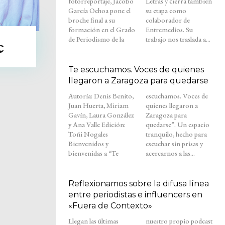
fotorreportaje, Jacobo
Letras y cierra también
García Ochoa pone el
su etapa como
broche final a su
colaborador de
formación en el Grado
Entremedios. Su
de Periodismo de la
trabajo nos traslada a...
c
Te escuchamos. Voces de quienes
llegaron a Zaragoza para quedarse
Autoría: Denis Benito,
escuchamos. Voces de
Juan Huerta, Miriam
quienes llegaron a
Gavín, Laura González
Zaragoza para
y Ana Valle Edición:
quedarse”. Un espacio
Toñi Nogales
tranquilo, hecho para
Bienvenidos y
escuchar sin prisas y
bienvenidas a “Te
acercarnos a las...
Reflexionamos sobre la difusa línea
entre periodistas e influencers en
«Fuera de Contexto»
Llegan las últimas
nuestro propio podcast