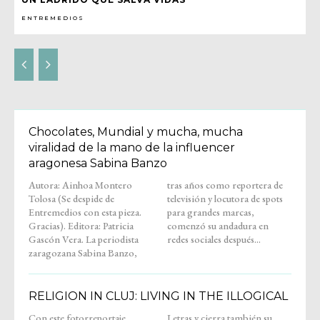
ENTREMEDIOS
Chocolates, Mundial y mucha, mucha
viralidad de la mano de la influencer
aragonesa Sabina Banzo
Autora: Ainhoa Montero
tras años como reportera de
Tolosa (Se despide de
televisión y locutora de spots
Entremedios con esta pieza.
para grandes marcas,
Gracias). Editora: Patricia
comenzó su andadura en
Gascón Vera. La periodista
redes sociales después...
zaragozana Sabina Banzo,
RELIGION IN CLUJ: LIVING IN THE ILLOGICAL
Con este fotorreportaje,
Letras y cierra también su