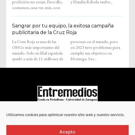
profesión no cesan. Para ello,
y Natalia Rébola vuelve...
contamos, una vez más, con
Sangrar por tu equipo, la exitosa campaña
publicitaria de la Cruz Roja
La Cruz Roja es una de las
personas en el mundo, pero
ONGs más importantes del
en 2023 tuvo problemas para
mundo. Solo su filial española
cumplir sus objetivos en
ayudó a más de 11 millones de
Noruega. Ese...
COPYRIGHT © 2022
Utilizamos cookies para optimizar nuestro sitio web y nuestro servicio.
Acepto