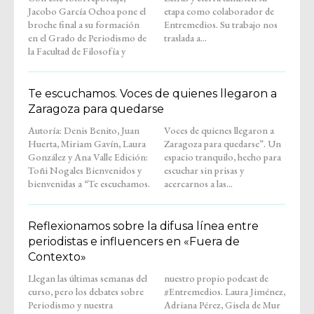
Jacobo García Ochoa pone el
etapa como colaborador de
broche final a su formación
Entremedios. Su trabajo nos
en el Grado de Periodismo de
traslada a...
la Facultad de Filosofía y
Te escuchamos. Voces de quienes llegaron a
Zaragoza para quedarse
Autoría: Denis Benito, Juan
Voces de quienes llegaron a
Huerta, Miriam Gavín, Laura
Zaragoza para quedarse”. Un
González y Ana Valle Edición:
espacio tranquilo, hecho para
Toñi Nogales Bienvenidos y
escuchar sin prisas y
bienvenidas a “Te escuchamos.
acercarnos a las...
Reflexionamos sobre la difusa línea entre
periodistas e influencers en «Fuera de
Contexto»
Llegan las últimas semanas del
nuestro propio podcast de
curso, pero los debates sobre
#Entremedios. Laura Jiménez,
Periodismo y nuestra
Adriana Pérez, Gisela de Mur