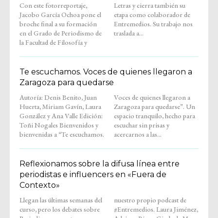
Con este fotorreportaje,
Letras y cierra también su
Jacobo García Ochoa pone el
etapa como colaborador de
broche final a su formación
Entremedios. Su trabajo nos
en el Grado de Periodismo de
traslada a...
la Facultad de Filosofía y
Te escuchamos. Voces de quienes llegaron a
Zaragoza para quedarse
Autoría: Denis Benito, Juan
Voces de quienes llegaron a
Huerta, Miriam Gavín, Laura
Zaragoza para quedarse”. Un
González y Ana Valle Edición:
espacio tranquilo, hecho para
Toñi Nogales Bienvenidos y
escuchar sin prisas y
bienvenidas a “Te escuchamos.
acercarnos a las...
Reflexionamos sobre la difusa línea entre
periodistas e influencers en «Fuera de
Contexto»
Llegan las últimas semanas del
nuestro propio podcast de
curso, pero los debates sobre
#Entremedios. Laura Jiménez,