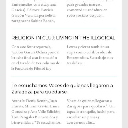
Entremedios con esta pieza.
para grandes marcas,
Gracias). Editora: Patricia
comenzó su andadura en
Gascón Vera. La periodista
redes sociales después...
zaragozana Sabina Banzo,
RELIGION IN CLUJ: LIVING IN THE ILLOGICAL
Con este fotorreportaje,
Letras y cierra también su
Jacobo García Ochoa pone el
etapa como colaborador de
broche final a su formación
Entremedios. Su trabajo nos
en el Grado de Periodismo de
traslada a...
la Facultad de Filosofía y
Te escuchamos. Voces de quienes llegaron a
Zaragoza para quedarse
Autoría: Denis Benito, Juan
Voces de quienes llegaron a
Huerta, Miriam Gavín, Laura
Zaragoza para quedarse”. Un
González y Ana Valle Edición:
espacio tranquilo, hecho para
Toñi Nogales Bienvenidos y
escuchar sin prisas y
bienvenidas a “Te escuchamos.
acercarnos a las...