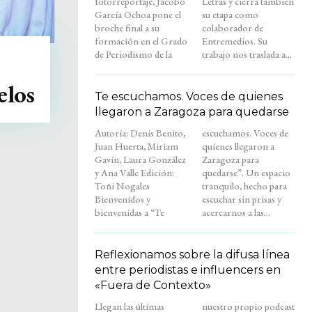
fotorreportaje, Jacobo
Letras y cierra también
García Ochoa pone el
su etapa como
broche final a su
colaborador de
formación en el Grado
Entremedios. Su
de Periodismo de la
trabajo nos traslada a...
elos
Te escuchamos. Voces de quienes
llegaron a Zaragoza para quedarse
Autoría: Denis Benito,
escuchamos. Voces de
Juan Huerta, Miriam
quienes llegaron a
Gavín, Laura González
Zaragoza para
y Ana Valle Edición:
quedarse”. Un espacio
Toñi Nogales
tranquilo, hecho para
Bienvenidos y
escuchar sin prisas y
bienvenidas a “Te
acercarnos a las...
Reflexionamos sobre la difusa línea
entre periodistas e influencers en
«Fuera de Contexto»
Llegan las últimas
nuestro propio podcast