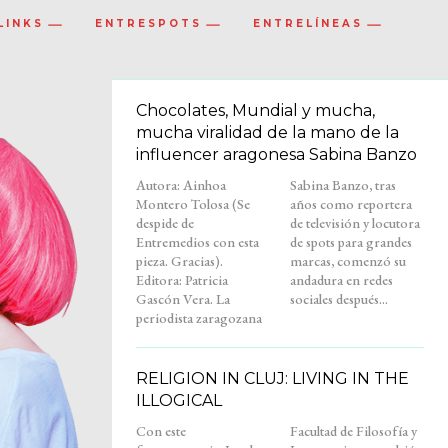
LINKS
ENTRESPOTS
ENTRELÍNEAS
Chocolates, Mundial y mucha,
mucha viralidad de la mano de la
influencer aragonesa Sabina Banzo
Autora: Ainhoa
Sabina Banzo, tras
Montero Tolosa (Se
años como reportera
despide de
de televisión y locutora
Entremedios con esta
de spots para grandes
pieza. Gracias).
marcas, comenzó su
Editora: Patricia
andadura en redes
Gascón Vera. La
sociales después...
periodista zaragozana
RELIGION IN CLUJ: LIVING IN THE
ILLOGICAL
Con este
Facultad de Filosofía y