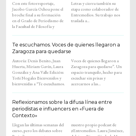
Con este fotorreportaje,
Letras y cierra también su
Jacobo García Ochoa pone el
etapa como colaborador de
broche final a su formación
Entremedios. Su trabajo nos
en el Grado de Periodismo de
traslada a...
la Facultad de Filosofía y
Te escuchamos. Voces de quienes llegaron a
Zaragoza para quedarse
Autoría: Denis Benito, Juan
Voces de quienes llegaron a
Huerta, Miriam Gavín, Laura
Zaragoza para quedarse”. Un
González y Ana Valle Edición:
espacio tranquilo, hecho para
Toñi Nogales Bienvenidos y
escuchar sin prisas y
bienvenidas a “Te escuchamos.
acercarnos a las...
Reflexionamos sobre la difusa línea entre
periodistas e influencers en «Fuera de
Contexto»
Llegan las últimas semanas del
nuestro propio podcast de
curso, pero los debates sobre
#Entremedios. Laura Jiménez,