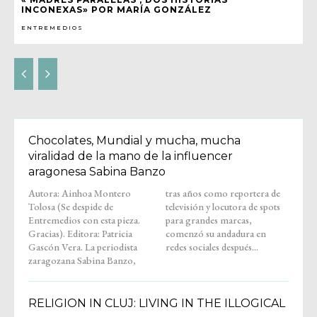
INCONEXAS» POR MARÍA GONZÁLEZ
ENTREMEDIOS
Chocolates, Mundial y mucha, mucha
viralidad de la mano de la influencer
aragonesa Sabina Banzo
Autora: Ainhoa Montero
tras años como reportera de
Tolosa (Se despide de
televisión y locutora de spots
Entremedios con esta pieza.
para grandes marcas,
Gracias). Editora: Patricia
comenzó su andadura en
Gascón Vera. La periodista
redes sociales después...
zaragozana Sabina Banzo,
RELIGION IN CLUJ: LIVING IN THE ILLOGICAL