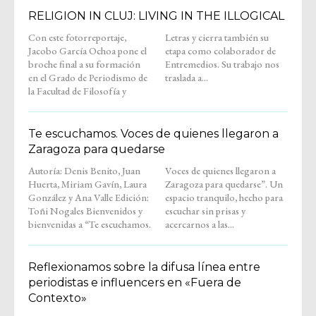
RELIGION IN CLUJ: LIVING IN THE ILLOGICAL
Con este fotorreportaje,
Letras y cierra también su
Jacobo García Ochoa pone el
etapa como colaborador de
broche final a su formación
Entremedios. Su trabajo nos
en el Grado de Periodismo de
traslada a...
la Facultad de Filosofía y
Te escuchamos. Voces de quienes llegaron a
Zaragoza para quedarse
Autoría: Denis Benito, Juan
Voces de quienes llegaron a
Huerta, Miriam Gavín, Laura
Zaragoza para quedarse”. Un
González y Ana Valle Edición:
espacio tranquilo, hecho para
Toñi Nogales Bienvenidos y
escuchar sin prisas y
bienvenidas a “Te escuchamos.
acercarnos a las...
Reflexionamos sobre la difusa línea entre
periodistas e influencers en «Fuera de
Contexto»