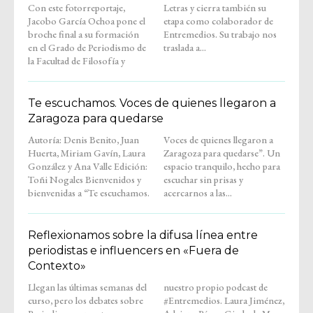
Con este fotorreportaje,
Letras y cierra también su
Jacobo García Ochoa pone el
etapa como colaborador de
broche final a su formación
Entremedios. Su trabajo nos
en el Grado de Periodismo de
traslada a...
la Facultad de Filosofía y
Te escuchamos. Voces de quienes llegaron a
Zaragoza para quedarse
Autoría: Denis Benito, Juan
Voces de quienes llegaron a
Huerta, Miriam Gavín, Laura
Zaragoza para quedarse”. Un
González y Ana Valle Edición:
espacio tranquilo, hecho para
Toñi Nogales Bienvenidos y
escuchar sin prisas y
bienvenidas a “Te escuchamos.
acercarnos a las...
Reflexionamos sobre la difusa línea entre
periodistas e influencers en «Fuera de
Contexto»
Llegan las últimas semanas del
nuestro propio podcast de
curso, pero los debates sobre
#Entremedios. Laura Jiménez,