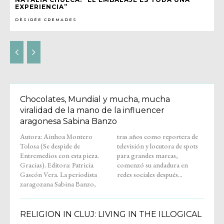
EXPERIENCIA”
DÈSIRÉE CREMADES
Chocolates, Mundial y mucha, mucha
viralidad de la mano de la influencer
aragonesa Sabina Banzo
Autora: Ainhoa Montero
tras años como reportera de
Tolosa (Se despide de
televisión y locutora de spots
Entremedios con esta pieza.
para grandes marcas,
Gracias). Editora: Patricia
comenzó su andadura en
Gascón Vera. La periodista
redes sociales después...
zaragozana Sabina Banzo,
RELIGION IN CLUJ: LIVING IN THE ILLOGICAL