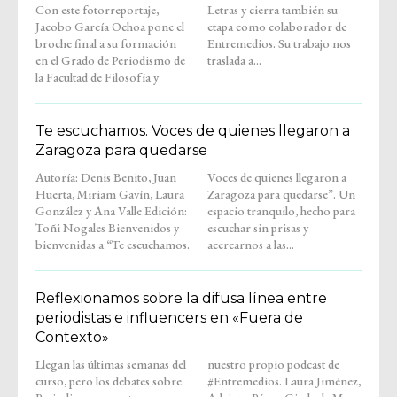
Con este fotorreportaje,
Letras y cierra también su
Jacobo García Ochoa pone el
etapa como colaborador de
broche final a su formación
Entremedios. Su trabajo nos
en el Grado de Periodismo de
traslada a...
la Facultad de Filosofía y
Te escuchamos. Voces de quienes llegaron a
Zaragoza para quedarse
Autoría: Denis Benito, Juan
Voces de quienes llegaron a
Huerta, Miriam Gavín, Laura
Zaragoza para quedarse”. Un
González y Ana Valle Edición:
espacio tranquilo, hecho para
Toñi Nogales Bienvenidos y
escuchar sin prisas y
bienvenidas a “Te escuchamos.
acercarnos a las...
Reflexionamos sobre la difusa línea entre
periodistas e influencers en «Fuera de
Contexto»
Llegan las últimas semanas del
nuestro propio podcast de
curso, pero los debates sobre
#Entremedios. Laura Jiménez,