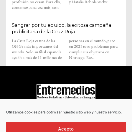
profesión no cesan. Para ello,
y Natalia Rébola vuelve...
contamos, una vez más, con
Sangrar por tu equipo, la exitosa campaña
publicitaria de la Cruz Roja
La Cruz Roja es una de las
personas en el mundo, pero
ONGs más importantes del
en 2023 tuvo problemas para
mundo. Solo su filial española
cumplir sus objetivos en
ayudó a más de 11 millones de
Noruega. Ese...
COPYRIGHT © 2022
Utilizamos cookies para optimizar nuestro sitio web y nuestro servicio.
Acepto