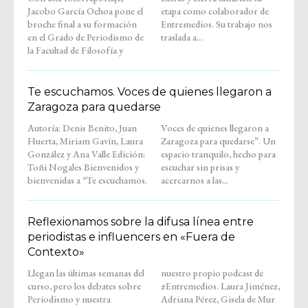
Jacobo García Ochoa pone el
etapa como colaborador de
broche final a su formación
Entremedios. Su trabajo nos
en el Grado de Periodismo de
traslada a...
la Facultad de Filosofía y
Te escuchamos. Voces de quienes llegaron a
Zaragoza para quedarse
Autoría: Denis Benito, Juan
Voces de quienes llegaron a
Huerta, Miriam Gavín, Laura
Zaragoza para quedarse”. Un
González y Ana Valle Edición:
espacio tranquilo, hecho para
Toñi Nogales Bienvenidos y
escuchar sin prisas y
bienvenidas a “Te escuchamos.
acercarnos a las...
Reflexionamos sobre la difusa línea entre
periodistas e influencers en «Fuera de
Contexto»
Llegan las últimas semanas del
nuestro propio podcast de
curso, pero los debates sobre
#Entremedios. Laura Jiménez,
Periodismo y nuestra
Adriana Pérez, Gisela de Mur