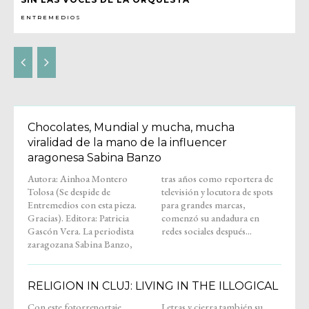
ENTREMEDIOS
Chocolates, Mundial y mucha, mucha
viralidad de la mano de la influencer
aragonesa Sabina Banzo
Autora: Ainhoa Montero
tras años como reportera de
Tolosa (Se despide de
televisión y locutora de spots
Entremedios con esta pieza.
para grandes marcas,
Gracias). Editora: Patricia
comenzó su andadura en
Gascón Vera. La periodista
redes sociales después...
zaragozana Sabina Banzo,
RELIGION IN CLUJ: LIVING IN THE ILLOGICAL
Con este fotorreportaje,
Letras y cierra también su